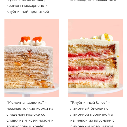
кремом маскарпоне и
клубничной пропиткой
"Молочная девочка" -
"Клубничный блюз" -
нежные тонкие коржи на
лимонный бисквит с
сгущеном молоке со
лимонной пропиткой и
сливочным крем чизом и
начинкой из клубники с
абрикосовым конфи
лимонным крем чизом.