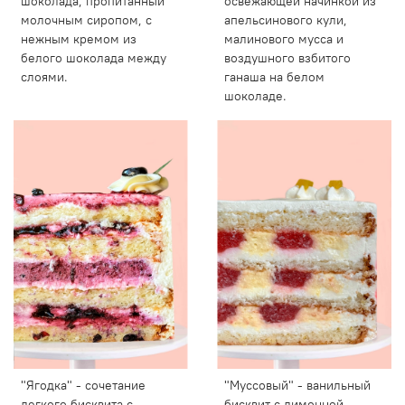
шоколада, пропитанный
освежающей начинкой из
молочным сиропом, с
апельсинового кули,
нежным кремом из
малинового мусса и
белого шоколада между
воздушного взбитого
слоями.
ганаша на белом
шоколаде.
"Ягодка" - сочетание
"Муссовый" - ванильный
легкого бисквита с
бисквит с лимонной