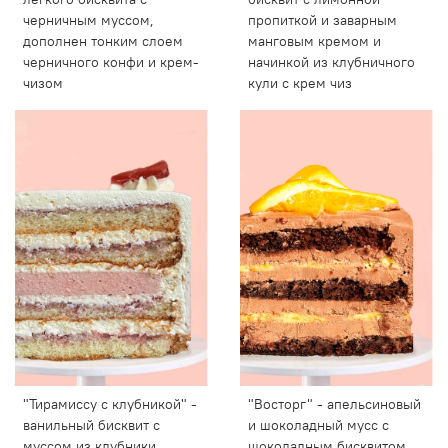
черничным муссом,
пропиткой и заварным
дополнен тонким слоем
манговым кремом и
черничного конфи и крем-
начинкой из клубничного
чизом
кули с крем чиз
"Тирамиссу с клубникой" -
"Восторг" - апельсиновый
ванильный бисквит с
и шоколадный мусс с
муссом из клубники,
шоколадным бисквитом.