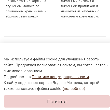
нежные тонкие коржи на
лимонный бисквит с
сгущеном молоке со
лимонной пропиткой и
сливочным крем чизом и
начинкой из клубники с
абрикосовым конфи
лимонным крем чизом.
Личный кабинет
Мы используем файлы cookie для улучшения работы
Согласие на обработку персональных данных
сайта. Продолжая пользоваться сайтом, вы соглашаетесь
Политика конфиденциальности и оферта
с их использованием.
Согласие на ОПД с помощью «Яндекс.Метрика»
Подробнее — в
Политике конфиденциальности
.
К сайту подключен сервис Яндекс.Метрика, который
также использует файлы cookie
(подробнее)
В корзину
Понятно