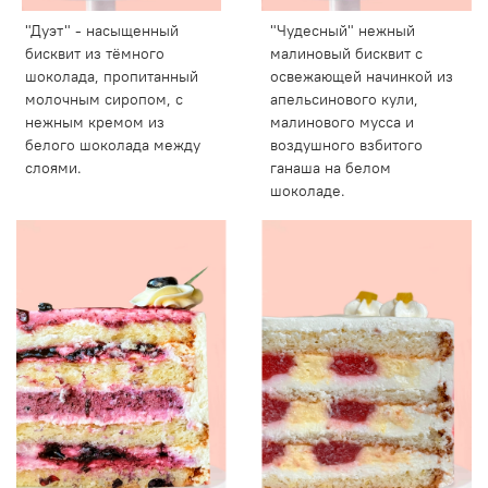
"Дуэт" - насыщенный
"Чудесный" нежный
бисквит из тёмного
малиновый бисквит с
шоколада, пропитанный
освежающей начинкой из
молочным сиропом, с
апельсинового кули,
нежным кремом из
малинового мусса и
белого шоколада между
воздушного взбитого
слоями.
ганаша на белом
шоколаде.