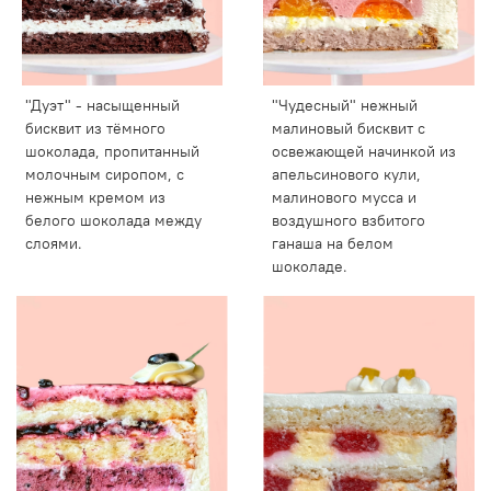
"Дуэт" - насыщенный
"Чудесный" нежный
бисквит из тёмного
малиновый бисквит с
шоколада, пропитанный
освежающей начинкой из
молочным сиропом, с
апельсинового кули,
нежным кремом из
малинового мусса и
белого шоколада между
воздушного взбитого
слоями.
ганаша на белом
шоколаде.