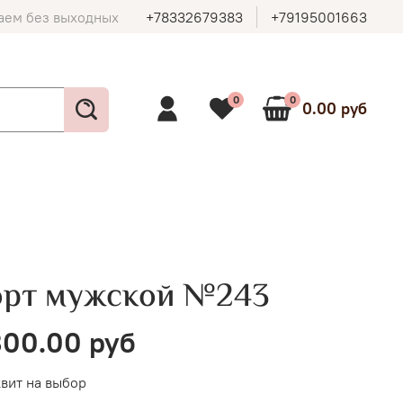
аем без выходных
+78332679383
+79195001663
0
0
0.00 руб
орт мужской №243
00.00 руб
вит на выбор