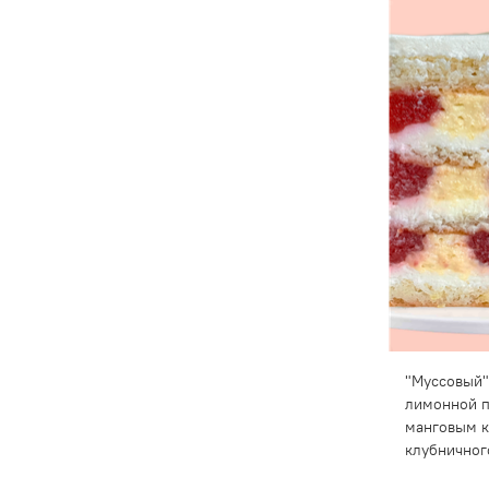
"Муссовый"
лимонной п
манговым к
клубничног