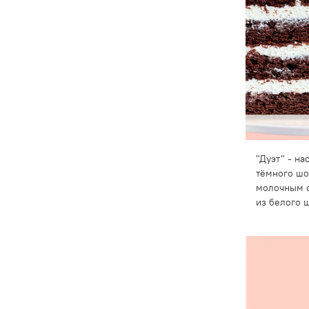
"Дуэт" - н
тёмного шо
молочным 
из белого 