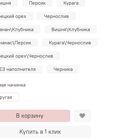
ишня
Персик
Курага
рецкий орех
Чернослив
анан\Клубника
Вишня\Клубника
нанас\Персик
Курага\Чернослив
рецкий орех\Чернослив
ЕЗ наполнителя
Черника
вая начинка
ругая
В корзину
Купить в 1 клик