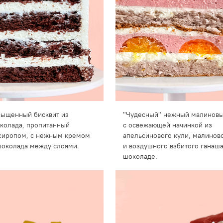
асыщенный бисквит из
"Чудесный" нежный малиновы
колада, пропитанный
с освежающей начинкой из
сиропом, с нежным кремом
апельсинового кули, малинов
шоколада между слоями.
и воздушного взбитого ганаш
шоколаде.