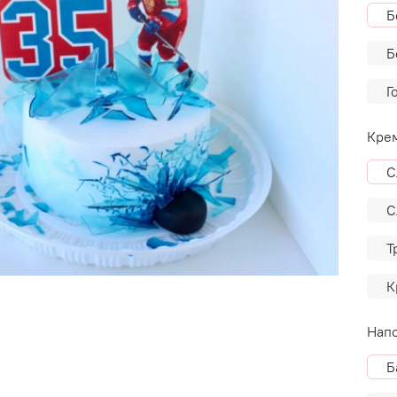
Б
Б
Г
Крем
С
С
Т
К
Напо
Б