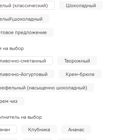
елый (классический)
Шоколадный
елый\шоколадный
отовое предложение
 на выбор
ливочно-сметанный
Творожный
ливочно-йогуртовый
Крем-брюле
рюфельный (насыщенно шоколадный)
рем чиз
лнитель на выбор
анан
Клубника
Ананас