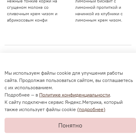
нежные тонкие коржи на
лимонный бисквит с
сгущеном молоке со
лимонной пропиткой и
сливочным крем чизом и
начинкой из клубники с
абрикосовым конфи
лимонным крем чизом.
Личный кабинет
Мы используем файлы cookie для улучшения работы
Согласие на обработку персональных данных
сайта. Продолжая пользоваться сайтом, вы соглашаетесь
Политика конфиденциальности и оферта
с их использованием.
Согласие на ОПД с помощью «Яндекс.Метрика»
Подробнее — в
Политике конфиденциальности
.
К сайту подключен сервис Яндекс.Метрика, который
также использует файлы cookie
(подробнее)
В корзину
Понятно