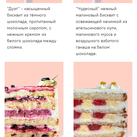
"Дуэт" - насыщенный
"Чудесный" нежный
бисквит из тёмного
малиновый бисквит с
шоколада, пропитанный
освежающей начинкой из
молочным сиропом, с
апельсинового кули,
нежным кремом из
малинового мусса и
белого шоколада между
воздушного взбитого
слоями.
ганаша на белом
шоколаде.