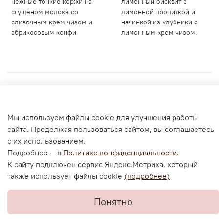
нежные тонкие коржи на
лимонный бисквит с
сгущеном молоке со
лимонной пропиткой и
сливочным крем чизом и
начинкой из клубники с
абрикосовым конфи
лимонным крем чизом.
Личный кабинет
Мы используем файлы cookie для улучшения работы
Согласие на обработку персональных данных
сайта. Продолжая пользоваться сайтом, вы соглашаетесь
Политика конфиденциальности и оферта
с их использованием.
Согласие на ОПД с помощью «Яндекс.Метрика»
Подробнее — в
Политике конфиденциальности
.
К сайту подключен сервис Яндекс.Метрика, который
также использует файлы cookie
(подробнее)
В корзину
Понятно