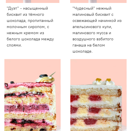
"Дуэт" - насыщенный
"Чудесный" нежный
бисквит из тёмного
малиновый бисквит с
шоколада, пропитанный
освежающей начинкой из
молочным сиропом, с
апельсинового кули,
нежным кремом из
малинового мусса и
белого шоколада между
воздушного взбитого
слоями.
ганаша на белом
шоколаде.