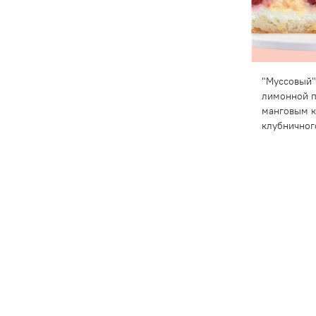
"Муссовый"
лимонной п
манговым к
клубничног