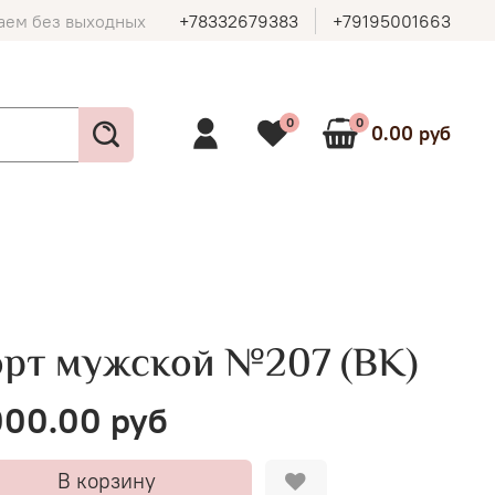
аем без выходных
+78332679383
+79195001663
0
0
0.00 руб
орт мужской №207 (ВК)
00.00 руб
В корзину