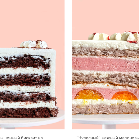
асыщенный бисквит из
"Чудесный" нежный малиновы