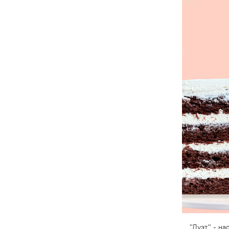
"Дуэт" - н