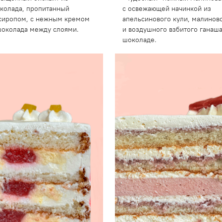
колада, пропитанный
с освежающей начинкой из
сиропом, с нежным кремом
апельсинового кули, малинов
шоколада между слоями.
и воздушного взбитого ганаш
шоколаде.