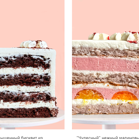
асыщенный бисквит из
"Чудесный" нежный малиновы