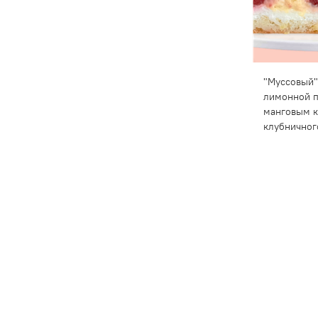
"Муссовый"
лимонной п
манговым к
клубничног