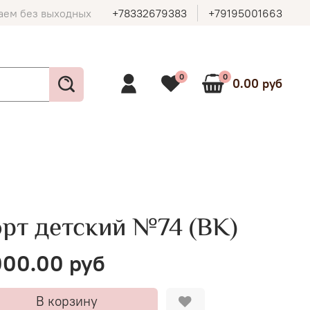
аем без выходных
+78332679383
+79195001663
0
0
0.00 руб
орт детский №74 (ВК)
00.00 руб
В корзину