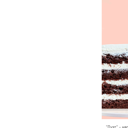
"Дуэт" - н