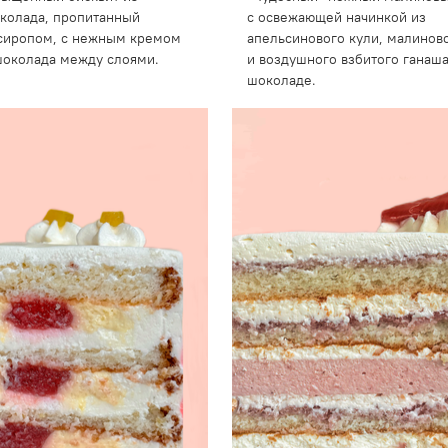
колада, пропитанный
с освежающей начинкой из
сиропом, с нежным кремом
апельсинового кули, малинов
шоколада между слоями.
и воздушного взбитого ганаш
шоколаде.