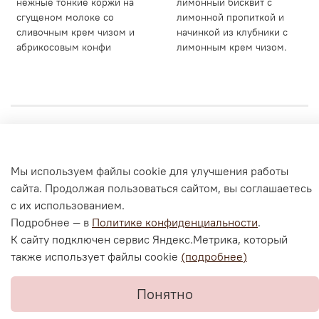
нежные тонкие коржи на
лимонный бисквит с
сгущеном молоке со
лимонной пропиткой и
сливочным крем чизом и
начинкой из клубники с
абрикосовым конфи
лимонным крем чизом.
Личный кабинет
Мы используем файлы cookie для улучшения работы
Согласие на обработку персональных данных
сайта. Продолжая пользоваться сайтом, вы соглашаетесь
Политика конфиденциальности и оферта
с их использованием.
Согласие на ОПД с помощью «Яндекс.Метрика»
Подробнее — в
Политике конфиденциальности
.
К сайту подключен сервис Яндекс.Метрика, который
также использует файлы cookie
(подробнее)
В корзину
Понятно