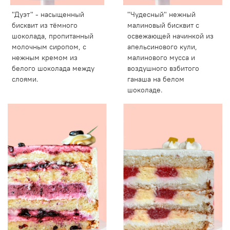
"Дуэт" - насыщенный
"Чудесный" нежный
бисквит из тёмного
малиновый бисквит с
шоколада, пропитанный
освежающей начинкой из
молочным сиропом, с
апельсинового кули,
нежным кремом из
малинового мусса и
белого шоколада между
воздушного взбитого
слоями.
ганаша на белом
шоколаде.