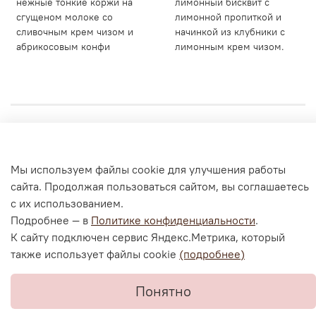
нежные тонкие коржи на
лимонный бисквит с
сгущеном молоке со
лимонной пропиткой и
сливочным крем чизом и
начинкой из клубники с
абрикосовым конфи
лимонным крем чизом.
Личный кабинет
Мы используем файлы cookie для улучшения работы
Согласие на обработку персональных данных
сайта. Продолжая пользоваться сайтом, вы соглашаетесь
Политика конфиденциальности и оферта
с их использованием.
Согласие на ОПД с помощью «Яндекс.Метрика»
Подробнее — в
Политике конфиденциальности
.
К сайту подключен сервис Яндекс.Метрика, который
также использует файлы cookie
(подробнее)
В корзину
Понятно