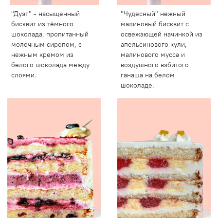
"Дуэт" - насыщенный
"Чудесный" нежный
бисквит из тёмного
малиновый бисквит с
шоколада, пропитанный
освежающей начинкой из
молочным сиропом, с
апельсинового кули,
нежным кремом из
малинового мусса и
белого шоколада между
воздушного взбитого
слоями.
ганаша на белом
шоколаде.