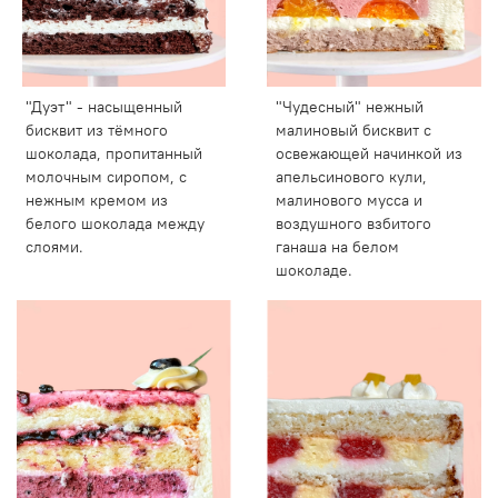
"Дуэт" - насыщенный
"Чудесный" нежный
бисквит из тёмного
малиновый бисквит с
шоколада, пропитанный
освежающей начинкой из
молочным сиропом, с
апельсинового кули,
нежным кремом из
малинового мусса и
белого шоколада между
воздушного взбитого
слоями.
ганаша на белом
шоколаде.