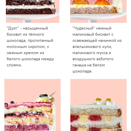
"Дуэт" - насыщенный
"Чудесный" нежный
бисквит из тёмного
малиновый бисквит с
шоколада, пропитанный
освежающей начинкой из
молочным сиропом, с
апельсинового кули,
нежным кремом из
малинового мусса и
белого шоколада между
воздушного взбитого
слоями.
ганаша на белом
шоколаде.