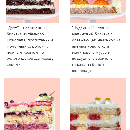
"Дуэт" - насыщенный
"Чудесный" нежный
бисквит из тёмного
малиновый бисквит с
шоколада, пропитанный
освежающей начинкой из
молочным сиропом, с
апельсинового кули,
нежным кремом из
малинового мусса и
белого шоколада между
воздушного взбитого
слоями.
ганаша на белом
шоколаде.