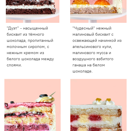
"Дуэт" - насыщенный
"Чудесный" нежный
бисквит из тёмного
малиновый бисквит с
шоколада, пропитанный
освежающей начинкой из
молочным сиропом, с
апельсинового кули,
нежным кремом из
малинового мусса и
белого шоколада между
воздушного взбитого
слоями.
ганаша на белом
шоколаде.