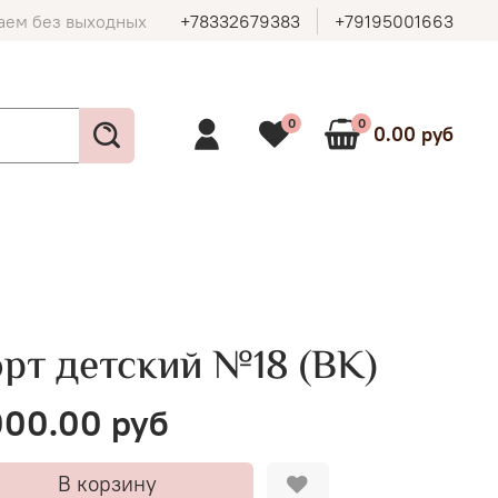
аем без выходных
+78332679383
+79195001663
0
0
0.00 руб
орт детский №18 (ВК)
00.00 руб
В корзину