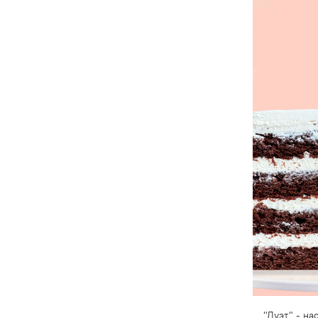
"Дуэт" - н