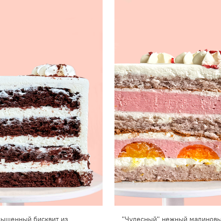
асыщенный бисквит из
"Чудесный" нежный малиновы