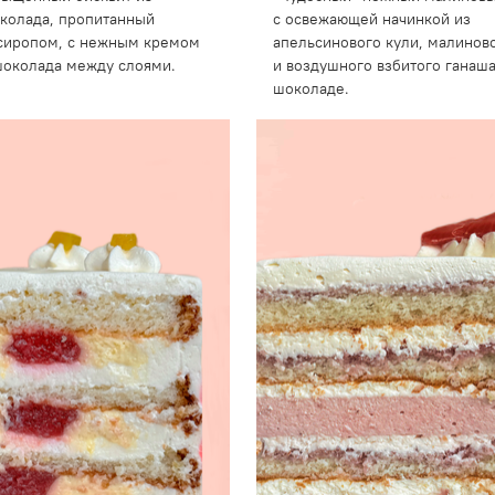
колада, пропитанный
с освежающей начинкой из
сиропом, с нежным кремом
апельсинового кули, малинов
шоколада между слоями.
и воздушного взбитого ганаш
шоколаде.