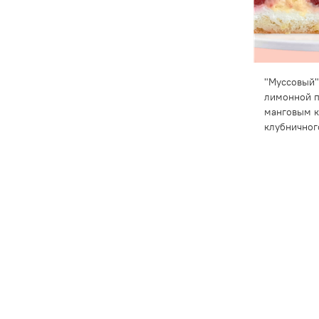
"Муссовый"
лимонной п
манговым к
клубничног