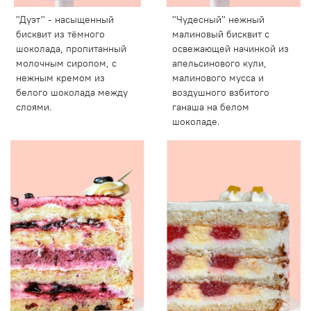
"Дуэт" - насыщенный
"Чудесный" нежный
бисквит из тёмного
малиновый бисквит с
шоколада, пропитанный
освежающей начинкой из
молочным сиропом, с
апельсинового кули,
нежным кремом из
малинового мусса и
белого шоколада между
воздушного взбитого
слоями.
ганаша на белом
шоколаде.