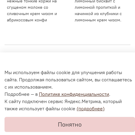
нежные тонкие коржи на
лимонный бисквит с
сгущеном молоке со
лимонной пропиткой и
сливочным крем чизом и
начинкой из клубники с
абрикосовым конфи
лимонным крем чизом.
Личный кабинет
Мы используем файлы cookie для улучшения работы
Согласие на обработку персональных данных
сайта. Продолжая пользоваться сайтом, вы соглашаетесь
Политика конфиденциальности и оферта
с их использованием.
Согласие на ОПД с помощью «Яндекс.Метрика»
Подробнее — в
Политике конфиденциальности
.
К сайту подключен сервис Яндекс.Метрика, который
также использует файлы cookie
(подробнее)
В корзину
Понятно