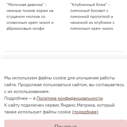
"Молочная девочка" -
"Клубничный блюз" -
нежные тонкие коржи на
лимонный бисквит с
сгущеном молоке со
лимонной пропиткой и
сливочным крем чизом и
начинкой из клубники с
абрикосовым конфи
лимонным крем чизом.
Личный кабинет
Мы используем файлы cookie для улучшения работы
Согласие на обработку персональных данных
сайта. Продолжая пользоваться сайтом, вы соглашаетесь
Политика конфиденциальности и оферта
с их использованием.
Согласие на ОПД с помощью «Яндекс.Метрика»
Подробнее — в
Политике конфиденциальности
.
К сайту подключен сервис Яндекс.Метрика, который
также использует файлы cookie
(подробнее)
В корзину
Понятно