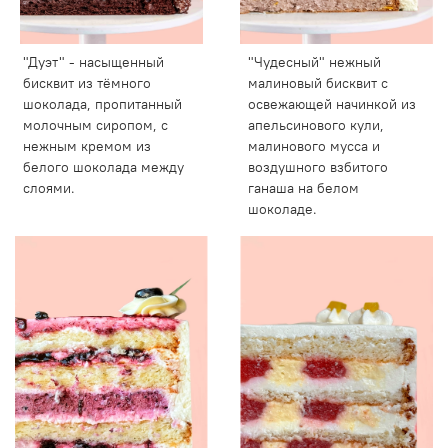
"Дуэт" - насыщенный
"Чудесный" нежный
бисквит из тёмного
малиновый бисквит с
шоколада, пропитанный
освежающей начинкой из
молочным сиропом, с
апельсинового кули,
нежным кремом из
малинового мусса и
белого шоколада между
воздушного взбитого
слоями.
ганаша на белом
шоколаде.