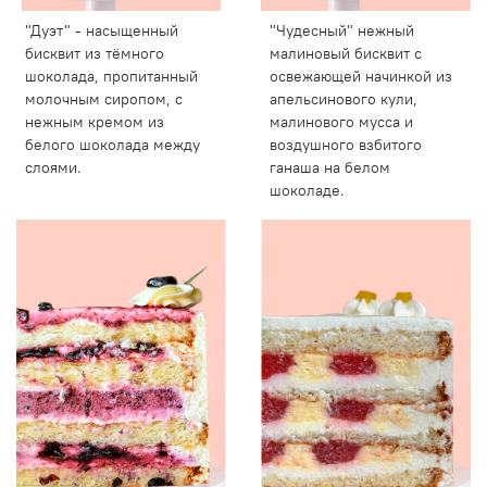
"Дуэт" - насыщенный
"Чудесный" нежный
бисквит из тёмного
малиновый бисквит с
шоколада, пропитанный
освежающей начинкой из
молочным сиропом, с
апельсинового кули,
нежным кремом из
малинового мусса и
белого шоколада между
воздушного взбитого
слоями.
ганаша на белом
шоколаде.