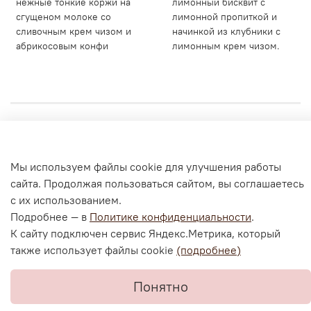
нежные тонкие коржи на
лимонный бисквит с
сгущеном молоке со
лимонной пропиткой и
сливочным крем чизом и
начинкой из клубники с
абрикосовым конфи
лимонным крем чизом.
Личный кабинет
Мы используем файлы cookie для улучшения работы
Согласие на обработку персональных данных
сайта. Продолжая пользоваться сайтом, вы соглашаетесь
Политика конфиденциальности и оферта
с их использованием.
Согласие на ОПД с помощью «Яндекс.Метрика»
Подробнее — в
Политике конфиденциальности
.
К сайту подключен сервис Яндекс.Метрика, который
также использует файлы cookie
(подробнее)
В корзину
Понятно