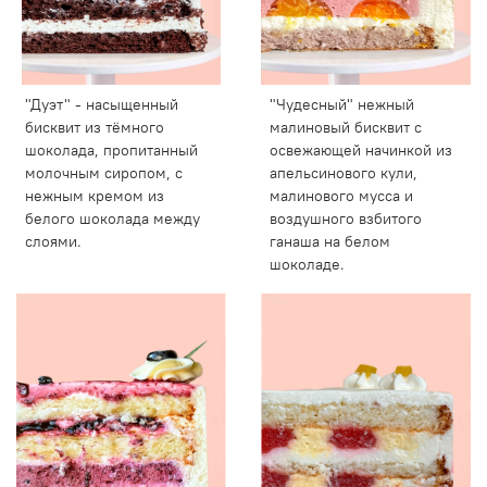
"Дуэт" - насыщенный
"Чудесный" нежный
бисквит из тёмного
малиновый бисквит с
шоколада, пропитанный
освежающей начинкой из
молочным сиропом, с
апельсинового кули,
нежным кремом из
малинового мусса и
белого шоколада между
воздушного взбитого
слоями.
ганаша на белом
шоколаде.