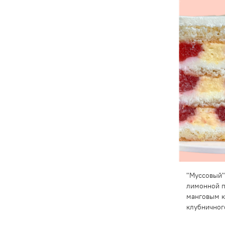
"Муссовый"
лимонной п
манговым к
клубничног