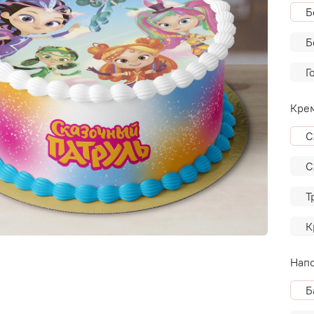
Б
Б
Г
Крем
С
С
Т
К
Напо
Б