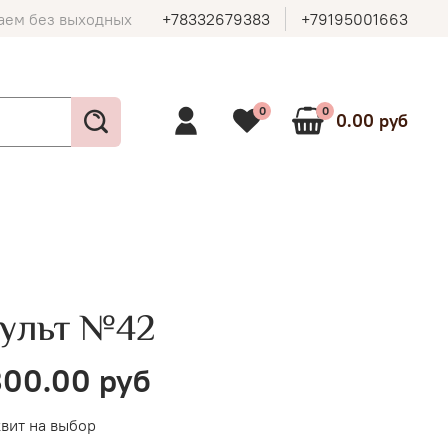
аем без выходных
+78332679383
+79195001663
0
0
0.00 руб
ульт №42
00.00 руб
вит на выбор