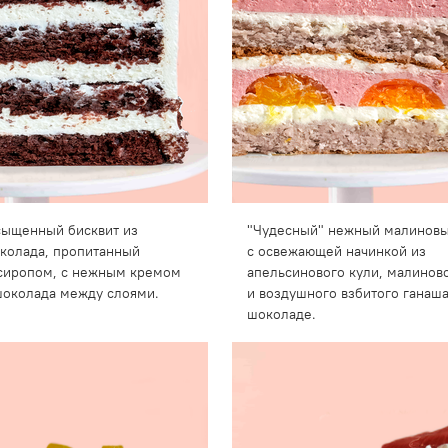
асыщенный бисквит из
"Чудесный" нежный малиновы
колада, пропитанный
с освежающей начинкой из
сиропом, с нежным кремом
апельсинового кули, малинов
шоколада между слоями.
и воздушного взбитого ганаш
шоколаде.