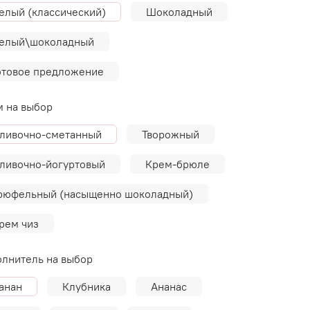
елый (классический)
Шоколадный
елый\шоколадный
отовое предложение
 на выбор
ливочно-сметанный
Творожный
ливочно-йогуртовый
Крем-брюле
рюфельный (насыщенно шоколадный)
рем чиз
лнитель на выбор
анан
Клубника
Ананас