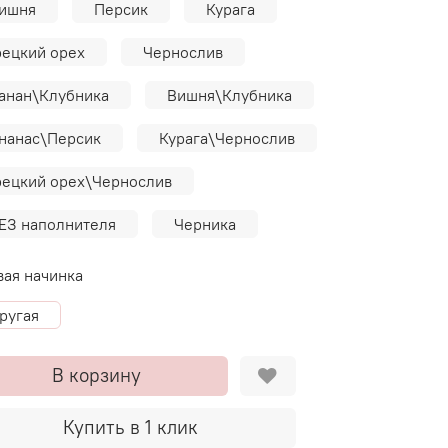
ишня
Персик
Курага
рецкий орех
Чернослив
анан\Клубника
Вишня\Клубника
нанас\Персик
Курага\Чернослив
рецкий орех\Чернослив
ЕЗ наполнителя
Черника
вая начинка
ругая
В корзину
Купить в 1 клик