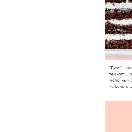
"Дуэт" - н
тёмного шо
молочным 
из белого 