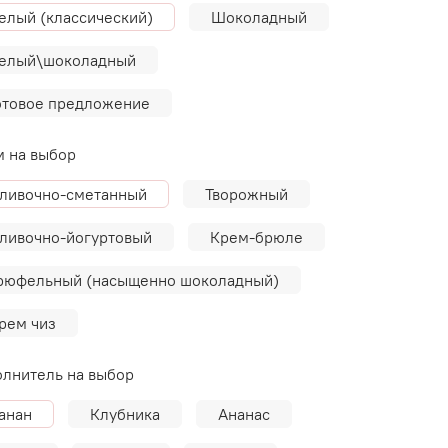
елый (классический)
Шоколадный
елый\шоколадный
отовое предложение
 на выбор
ливочно-сметанный
Творожный
ливочно-йогуртовый
Крем-брюле
рюфельный (насыщенно шоколадный)
рем чиз
лнитель на выбор
анан
Клубника
Ананас