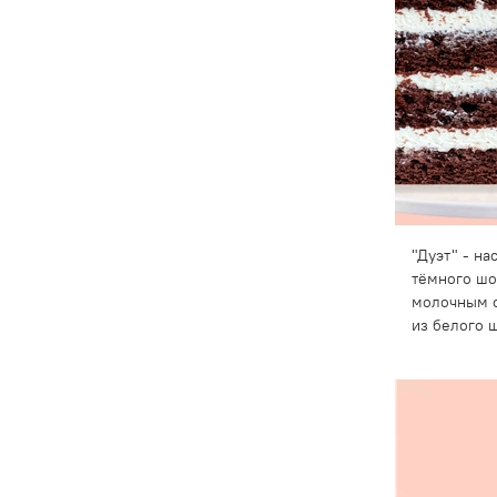
"Дуэт" - н
тёмного шо
молочным 
из белого 