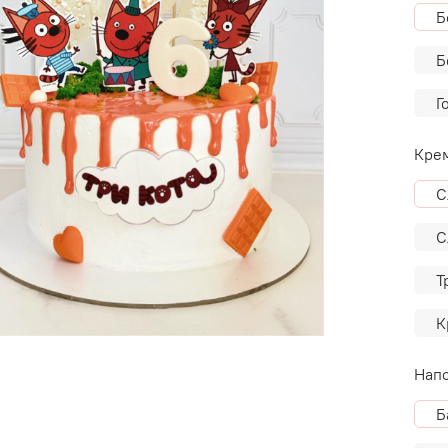
Б
Б
Г
Крем
С
С
Т
К
Напо
Б