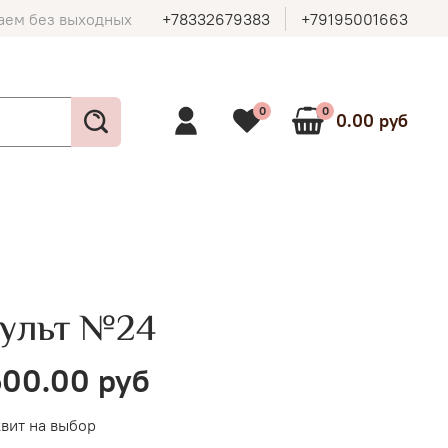
аем без выходных
+78332679383
+79195001663
0
0
0.00 руб
ульт №24
00.00 руб
вит на выбор