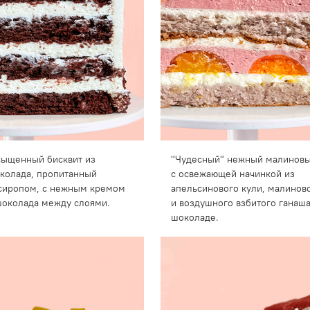
асыщенный бисквит из
"Чудесный" нежный малиновы
колада, пропитанный
с освежающей начинкой из
сиропом, с нежным кремом
апельсинового кули, малинов
шоколада между слоями.
и воздушного взбитого ганаш
шоколаде.