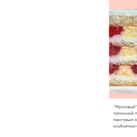
"Муссовый"
лимонной п
манговым к
клубничног