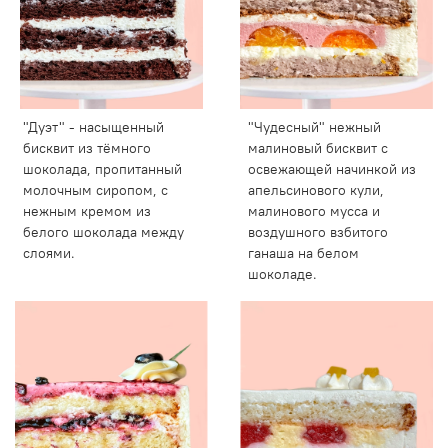
"Дуэт" - насыщенный
"Чудесный" нежный
бисквит из тёмного
малиновый бисквит с
шоколада, пропитанный
освежающей начинкой из
молочным сиропом, с
апельсинового кули,
нежным кремом из
малинового мусса и
белого шоколада между
воздушного взбитого
слоями.
ганаша на белом
шоколаде.