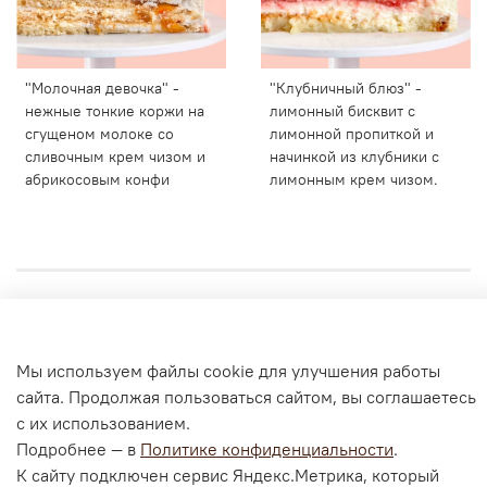
"Молочная девочка" -
"Клубничный блюз" -
нежные тонкие коржи на
лимонный бисквит с
сгущеном молоке со
лимонной пропиткой и
сливочным крем чизом и
начинкой из клубники с
абрикосовым конфи
лимонным крем чизом.
Личный кабинет
Мы используем файлы cookie для улучшения работы
Согласие на обработку персональных данных
сайта. Продолжая пользоваться сайтом, вы соглашаетесь
Политика конфиденциальности и оферта
с их использованием.
Согласие на ОПД с помощью «Яндекс.Метрика»
Подробнее — в
Политике конфиденциальности
.
К сайту подключен сервис Яндекс.Метрика, который