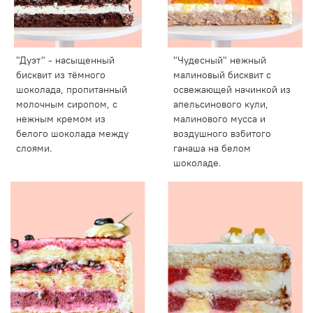
"Дуэт" - насыщенный
"Чудесный" нежный
бисквит из тёмного
малиновый бисквит с
шоколада, пропитанный
освежающей начинкой из
молочным сиропом, с
апельсинового кули,
нежным кремом из
малинового мусса и
белого шоколада между
воздушного взбитого
слоями.
ганаша на белом
шоколаде.