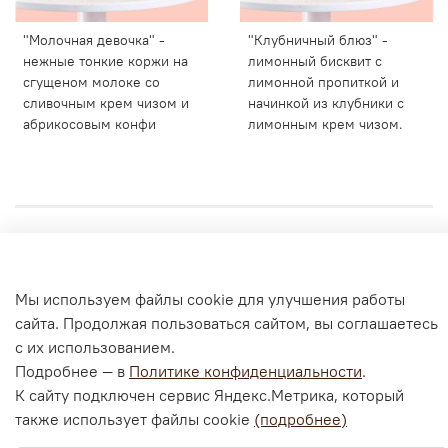
"Молочная девочка" -
"Клубничный блюз" -
нежные тонкие коржи на
лимонный бисквит с
сгущеном молоке со
лимонной пропиткой и
сливочным крем чизом и
начинкой из клубники с
абрикосовым конфи
лимонным крем чизом.
Личный кабинет
Мы используем файлы cookie для улучшения работы
Согласие на обработку персональных данных
сайта. Продолжая пользоваться сайтом, вы соглашаетесь
Политика конфиденциальности и оферта
с их использованием.
Согласие на ОПД с помощью «Яндекс.Метрика»
Подробнее — в
Политике конфиденциальности
.
К сайту подключен сервис Яндекс.Метрика, который
также использует файлы cookie
(подробнее)