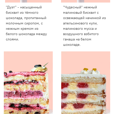
"Дуэт" - насыщенный
"Чудесный" нежный
бисквит из тёмного
малиновый бисквит с
шоколада, пропитанный
освежающей начинкой из
молочным сиропом, с
апельсинового кули,
нежным кремом из
малинового мусса и
белого шоколада между
воздушного взбитого
слоями.
ганаша на белом
шоколаде.