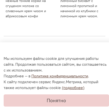
нежные тонкие коржи на
лимонный бисквит с
сгущеном молоке со
лимонной пропиткой и
сливочным крем чизом и
начинкой из клубники с
абрикосовым конфи
лимонным крем чизом.
Личный кабинет
Мы используем файлы cookie для улучшения работы
Согласие на обработку персональных данных
сайта. Продолжая пользоваться сайтом, вы соглашаетесь
Политика конфиденциальности и оферта
с их использованием.
Согласие на ОПД с помощью «Яндекс.Метрика»
Подробнее — в
Политике конфиденциальности
.
К сайту подключен сервис Яндекс.Метрика, который
также использует файлы cookie
(подробнее)
В корзину
Понятно