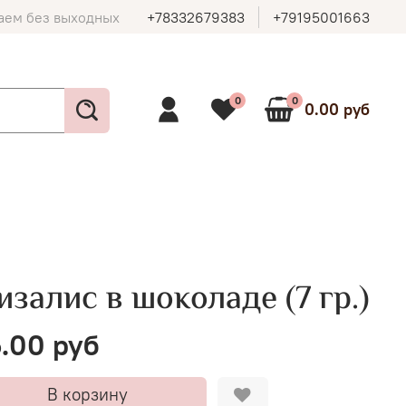
аем без выходных
+78332679383
+79195001663
0
0
0.00 руб
залис в шоколаде (7 гр.)
.00 руб
В корзину