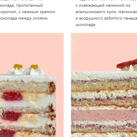
колада, пропитанный
с освежающей начинкой из
сиропом, с нежным кремом
апельсинового кули, малинов
шоколада между слоями.
и воздушного взбитого ганаш
шоколаде.