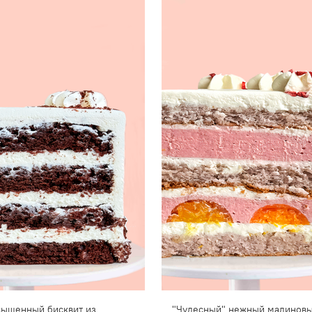
асыщенный бисквит из
"Чудесный" нежный малиновы