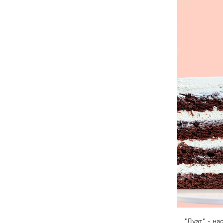
"Дуэт" - н