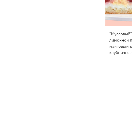
"Муссовый"
лимонной п
манговым к
клубничног